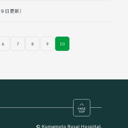
１９日更新）
6
7
8
9
10
Pagetop
© Kumamoto Rosai Hospital.