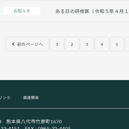
お知らせ
ある日の研修医（令和５年４月
前
1
2
3
4
5
リンク
調達関係
働者健康安全機構 熊本労災病院
533 熊本県八代市竹原町1670
5-33-4151 FAX : 0965-32-4405